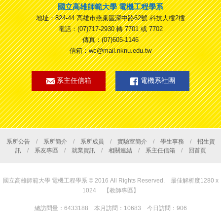
國立高雄師範大學 電機工程學系
地址：824-44 高雄市燕巢區深中路62號 科技大樓2樓
電話：(07)717-2930 轉 7701 或 7702
傳真：(07)605-1146
信箱：wc@mail.nknu.edu.tw
系主任信箱
電機系社團
系所公告
/
系所簡介
/
系所成員
/
實驗室簡介
/
學生事務
/
招生資
訊
/
系友專區
/
就業資訊
/
相關連結
/
系主任信箱
/
回首頁
國立高雄師範大學 電機工程學系 © 2016 All Rights Reserved. 最佳解析度1280 x
1024
【教師專區】
總訪問量：6433188 本月訪問：10683 今日訪問：906