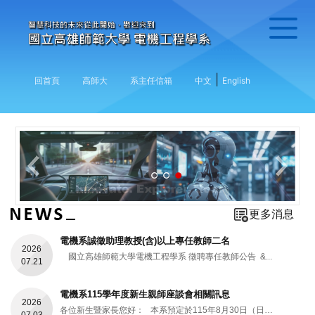
|
回首頁
高師大
系主任信箱
中文
English
1
2
3
更多消息
電機系誠徵助理教授(含)以上專任教師二名
2026
國立高雄師範大學電機工程學系 徵聘專任教師公告 &...
07.21
電機系115學年度新生親師座談會相關訊息
2026
各位新生暨家長您好： 本系預定於115年8月30日（日）上午 10:00～1...