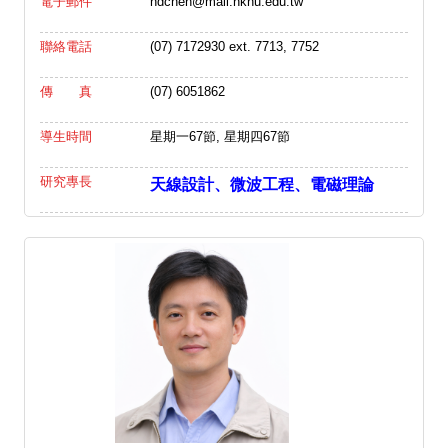
電子郵件
hdchen@mail.nknu.edu.tw
聯絡電話
(07) 7172930 ext. 7713, 7752
傳 真
(07) 6051862
導生時間
星期一67節, 星期四67節
研究專長
天線設計、微波工程
、
電磁理論