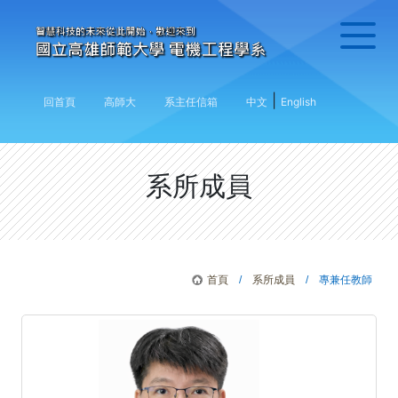
|
回首頁
高師大
系主任信箱
中文
English
系所成員
首頁
/
系所成員
/ 專兼任教師