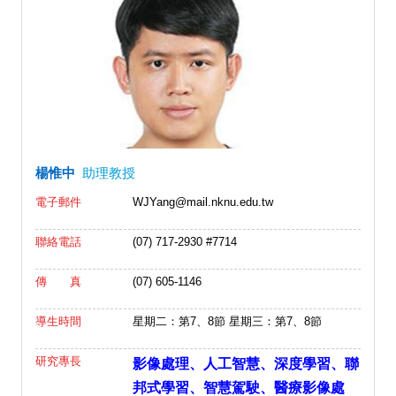
楊惟中
助理教授
電子郵件
WJYang@mail.nknu.edu.tw
聯絡電話
(07) 717-2930 #7714
傳 真
(07) 605-1146
導生時間
星期二：第7、8節 星期三：第7、8節
研究專長
影像處理、人工智慧、深度學習、聯
邦式學習、智慧駕駛、醫療影像處