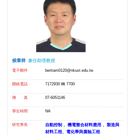
侯章祥
兼任助理教授
電子郵件
bertram0120@nkust.edu.tw
聯絡電話
7172930 轉 7700
傳 真
07-6051146
導生時間
NA
研究專長
自動控制 、
機電整合材料應用 、
製造與
材料工程、​
​電化學與腐蝕工程