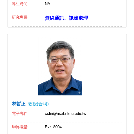
導生時間
NA
研究專長
無線通訊、訊號處理
林哲正
教授(合聘)
電子郵件
cclin@mail.nknu.edu.tw
聯絡電話
Ext. 8004