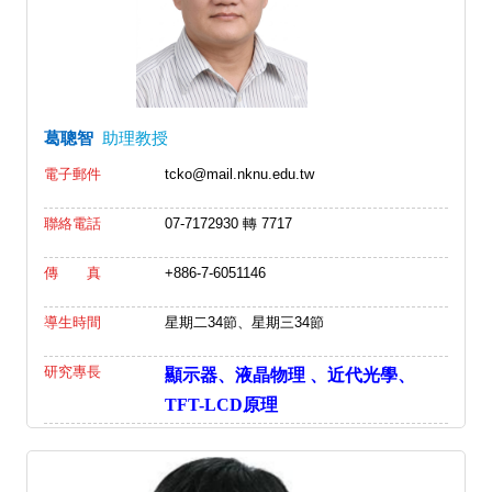
葛聰智
助理教授
電子郵件
tcko@mail.nknu.edu.tw
聯絡電話
07-7172930 轉 7717
傳 真
+886-7-6051146
導生時間
星期二34節、星期三34節
研究專長
顯示器、液晶物理 、近代光學、
TFT-LCD原理