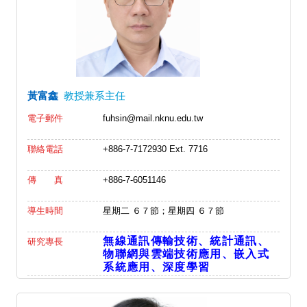
黃富鑫
教授兼系主任
電子郵件
fuhsin@mail.nknu.edu.tw
聯絡電話
+886-7-7172930 Ext. 7716
傳 真
+886-7-6051146
導生時間
星期二 ６７節；星期四 ６７節
無線通訊傳輸技術、
統計通訊、
研究專長
物聯網與雲端技術應用、嵌入式
系統應用、深度學習