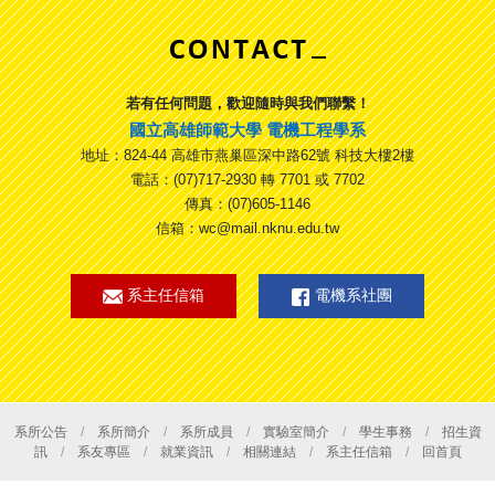
若有任何問題，歡迎隨時與我們聯繫！
國立高雄師範大學 電機工程學系
地址：824-44 高雄市燕巢區深中路62號 科技大樓2樓
電話：(07)717-2930 轉 7701 或 7702
傳真：(07)605-1146
信箱：wc@mail.nknu.edu.tw
系主任信箱
電機系社團
系所公告
/
系所簡介
/
系所成員
/
實驗室簡介
/
學生事務
/
招生資
訊
/
系友專區
/
就業資訊
/
相關連結
/
系主任信箱
/
回首頁