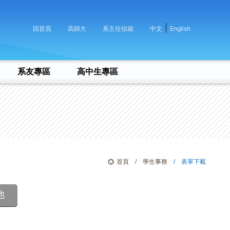
|
回首頁
高師大
系主任信箱
中文
English
系友專區
高中生專區
首頁
/
學生事務
/ 表單下載
他