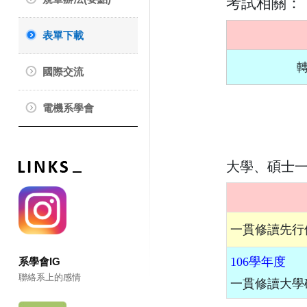
考試相關：
表單下載
國際交流
電機系學會
大學、碩士
一貫修讀先行
106學年度
系學會IG
聯絡系上的感情
一貫修讀大學