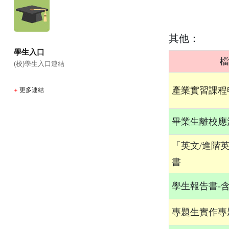
其他：
學生入口
檔
(校)學生入口連結
產業實習課程
+
更多連結
畢業生離校應
「英文/進階
書
學生報告書-
專題生實作專