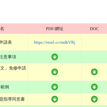
名
PDF/網址
DOC
申請表
https://reurl.cc/mdkVRj
注意事項
英文」免修申請
含範例
題指導同意書