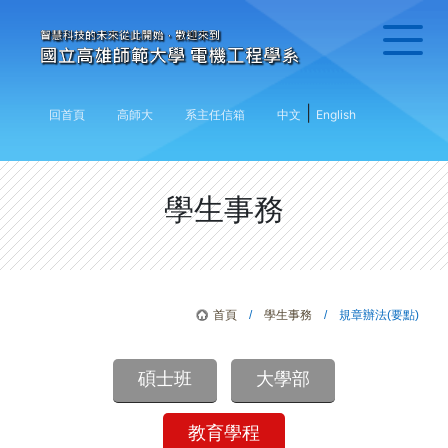
|
回首頁
高師大
系主任信箱
中文
English
學生事務
首頁
/
學生事務
/ 規章辦法(要點)
碩士班
大學部
教育學程