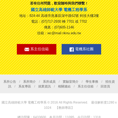
若有任何問題，歡迎隨時與我們聯繫！
國立高雄師範大學 電機工程學系
地址：824-44 高雄市燕巢區深中路62號 科技大樓2樓
電話：(07)717-2930 轉 7701 或 7702
傳真：(07)605-1146
信箱：wc@mail.nknu.edu.tw
系主任信箱
電機系社團
系所公告
/
系所簡介
/
系所成員
/
實驗室簡介
/
學生事務
/
招生資
訊
/
系友專區
/
就業資訊
/
相關連結
/
系主任信箱
/
回首頁
國立高雄師範大學 電機工程學系 © 2016 All Rights Reserved. 最佳解析度1280 x
1024
【教師專區】
總訪問量：6433600 本月訪問：11095 今日訪問：1318