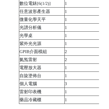
數位電錶[6(1/2)]
1
任意波形產生器
1
微量化學天平
1
光譜分析儀
1
光學桌
1
紫外光光源
1
GPIB
介面模組
2
氦氖雷射
2
電壓放大器
1
自旋塗佈台
1
個人電腦
3
雷射印表機
1
藥品冷藏櫃
1