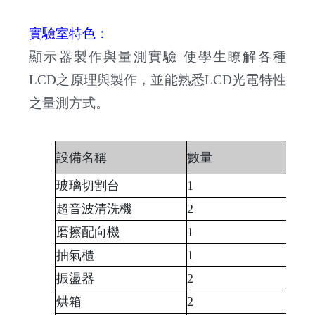
實驗室特色：
顯示器製作與量測實驗 使學生瞭解各種
LCD之原理與製作，並能熟悉LCD光電特性
之量測方式。
設備名稱
數量
玻璃切割台
1
超音波清洗機
2
磨擦配向機
1
抽氣櫃
1
振盪器
2
烘箱
2