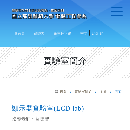
|
回首頁
高師大
系主任信箱
中文
English
實驗室簡介
首頁
/
實驗室簡介
/
全部
/ 內文
顯示器實驗室(LCD lab)
指導老師：葛聰智