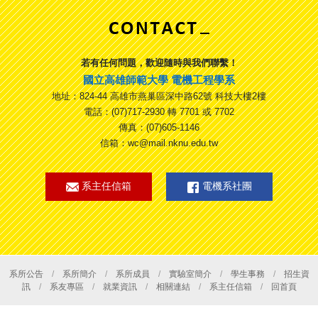
若有任何問題，歡迎隨時與我們聯繫！
國立高雄師範大學 電機工程學系
地址：824-44 高雄市燕巢區深中路62號 科技大樓2樓
電話：(07)717-2930 轉 7701 或 7702
傳真：(07)605-1146
信箱：wc@mail.nknu.edu.tw
系主任信箱
電機系社團
系所公告
/
系所簡介
/
系所成員
/
實驗室簡介
/
學生事務
/
招生資
訊
/
系友專區
/
就業資訊
/
相關連結
/
系主任信箱
/
回首頁