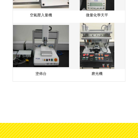
空氣壓入量機
微量化學天平
塗佈台
磨光機