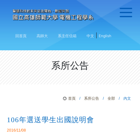
|
回首頁
高師大
系主任信箱
中文
English
系所公告
首頁
/
系所公告
/
全部
/ 內文
106年選送學生出國說明會
2016/11/08