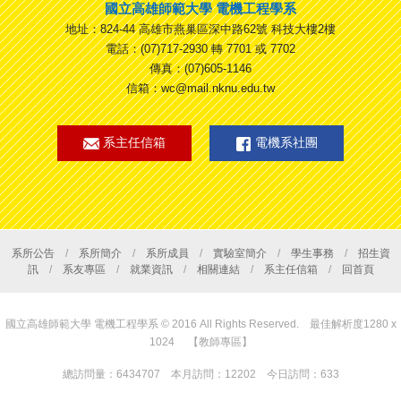
國立高雄師範大學 電機工程學系
地址：824-44 高雄市燕巢區深中路62號 科技大樓2樓
電話：(07)717-2930 轉 7701 或 7702
傳真：(07)605-1146
信箱：wc@mail.nknu.edu.tw
系主任信箱
電機系社團
系所公告
/
系所簡介
/
系所成員
/
實驗室簡介
/
學生事務
/
招生資
訊
/
系友專區
/
就業資訊
/
相關連結
/
系主任信箱
/
回首頁
國立高雄師範大學 電機工程學系 © 2016 All Rights Reserved. 最佳解析度1280 x
1024
【教師專區】
總訪問量：6434707 本月訪問：12202 今日訪問：633