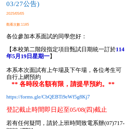
03/27公告)
2025/05/05
觀看次數:1185
各位參加本系面試的同學您好：
【本校第二階段指定項目甄試日期統一訂於
114
年5月19日星期一
】
本系本次面試有上午場及下午場，
各位考生可
自行上網預約
** 各時段名額有限，請提早預約。**
https://forms.gle/CbQEBTi9eWf5g8Kj7
登記截止時間即日起至05/08(四)截止
若有任何疑問，
請於上班時間
致電系辦(07)717-