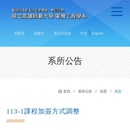
|
回首頁
高師大
系主任信箱
中文
English
系所公告
首頁
/
系所公告
/
全部
/ 內文
113-1課程加簽方式調整
2024/09/03