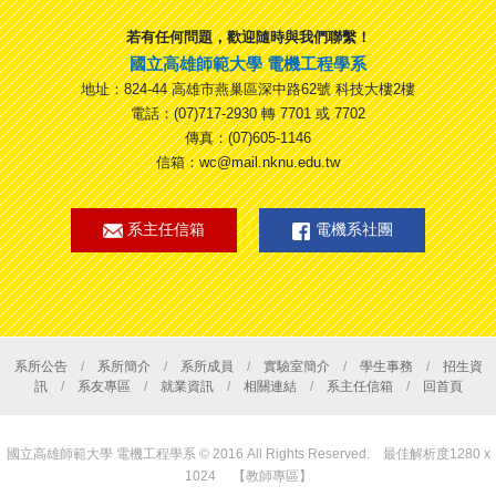
若有任何問題，歡迎隨時與我們聯繫！
國立高雄師範大學 電機工程學系
地址：824-44 高雄市燕巢區深中路62號 科技大樓2樓
電話：(07)717-2930 轉 7701 或 7702
傳真：(07)605-1146
信箱：wc@mail.nknu.edu.tw
系主任信箱
電機系社團
系所公告
/
系所簡介
/
系所成員
/
實驗室簡介
/
學生事務
/
招生資
訊
/
系友專區
/
就業資訊
/
相關連結
/
系主任信箱
/
回首頁
國立高雄師範大學 電機工程學系 © 2016 All Rights Reserved. 最佳解析度1280 x
1024
【教師專區】