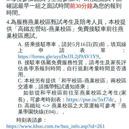
確認最早一組之面試時間
前30分鐘
為您的報到
時間。
4.為服務燕巢校區甄試考生及陪考人員，本校提
供「高鐵左營站
-燕巢校區」免費接駁車前往燕
巢校區
應試。
A. 搭乘接駁專車，請於5月16日(四)前，填寫線
上申請表單：
https://forms.gle/uyyDeJJL2jf9AV1Y9
。
B. 接駁車係屬免費服務性質，請考生及家長評
估各學系報到時間，自行規劃考量時間是否適
用。
C. 本校另有提供「和平校區-燕巢校區」兩校區
交通車，請攜帶甄試通知搭乘；
如欲從和平校區前往至燕巢校區之考生(家
https://pse.is/5xf7dc
長)，可參考時刻表：
。）
D. 高鐵站
<->
燕巢校區之大眾運輸可參考「燕
巢學園快線(E04)」，
時刻表請參：
https://www.kbus.com.tw/bus_info.asp?id=261