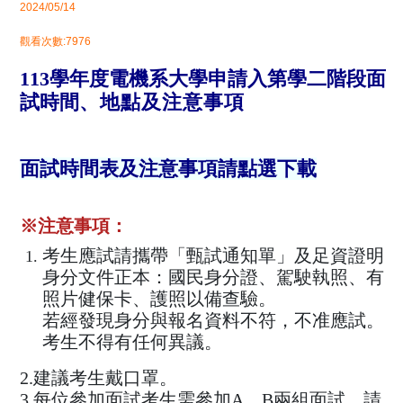
2024/05/14
觀看次數:7976
113學年度電機系大學申請
入
第
學
二階段面
試時間
、地點及注意事項
面試時間表及注意事項請點選下載
※注意事項：
考生應試請攜帶「
甄試通知單」及足資證明
身分文件正本：國民身分證、駕駛執照、
有
照片健保卡、護照以備查驗。
若經發現身分與報名資料不符，不准應試。
考生不得有任何異議。
​2.
建議考生戴口罩。
​3.每位參加面試考生需參加A、B兩組面試，請