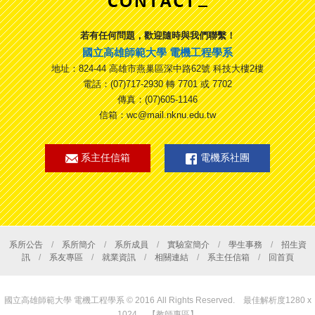
若有任何問題，歡迎隨時與我們聯繫！
國立高雄師範大學 電機工程學系
地址：824-44 高雄市燕巢區深中路62號 科技大樓2樓
電話：(07)717-2930 轉 7701 或 7702
傳真：(07)605-1146
信箱：wc@mail.nknu.edu.tw
系主任信箱
電機系社團
系所公告
/
系所簡介
/
系所成員
/
實驗室簡介
/
學生事務
/
招生資
訊
/
系友專區
/
就業資訊
/
相關連結
/
系主任信箱
/
回首頁
國立高雄師範大學 電機工程學系 © 2016 All Rights Reserved. 最佳解析度1280 x
1024
【教師專區】