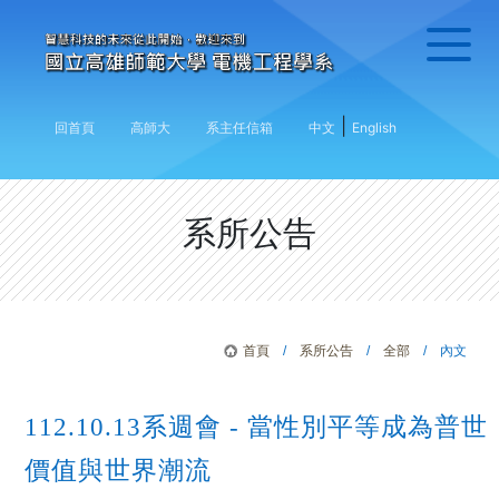
|
回首頁
高師大
系主任信箱
中文
English
系所公告
首頁
/
系所公告
/
全部
/ 內文
112.10.13系週會 - 當性別平等成為普世
價值與世界潮流