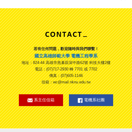
若有任何問題，歡迎隨時與我們聯繫！
國立高雄師範大學 電機工程學系
地址：824-44 高雄市燕巢區深中路62號 科技大樓2樓
電話：(07)717-2930 轉 7701 或 7702
傳真：(07)605-1146
信箱：wc@mail.nknu.edu.tw
系主任信箱
電機系社團