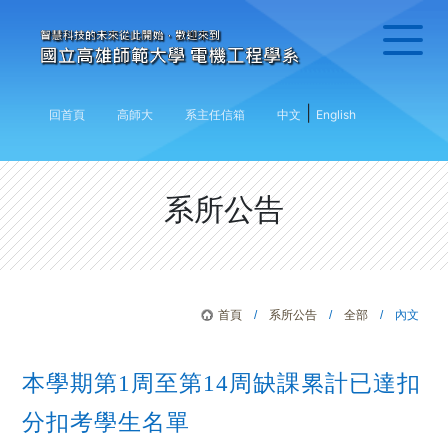
|
回首頁
高師大
系主任信箱
中文
English
系所公告
首頁
/
系所公告
/
全部
/ 內文
本學期第1周至第14周缺課累計已達扣
分扣考學生名單