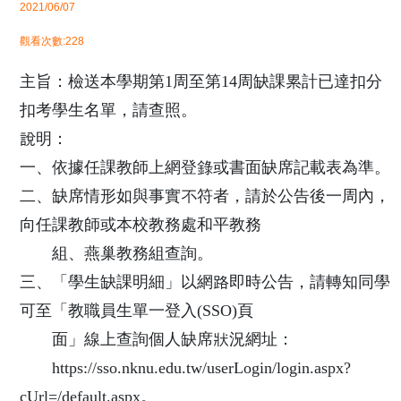
2021/06/07
觀看次數:228
主旨：檢送本學期第1周至第14周缺課累計已達扣分
扣考學生名單，請查照。
說明：
一、依據任課教師上網登錄或書面缺席記載表為準。
二、缺席情形如與事實不符者，請於公告後一周內，
向任課教師或本校教務處和平教務
組、燕巢教務組查詢。
三、「學生缺課明細」以網路即時公告，請轉知同學
可至「教職員生單一登入(SSO)頁
面」線上查詢個人缺席狀況網址：
https://sso.nknu.edu.tw/userLogin/login.aspx?
cUrl=/default.aspx。